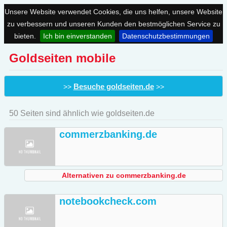
Unsere Website verwendet Cookies, die uns helfen, unsere Website
zu verbessern und unseren Kunden den bestmöglichen Service zu
bieten.
Ich bin einverstanden
Datenschutzbestimmungen
Goldseiten mobile
Besuche goldseiten.de
>>
>>
50 Seiten sind ähnlich wie goldseiten.de
commerzbanking.de
Alternativen zu commerzbanking.de
notebookcheck.com