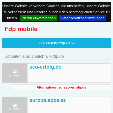
Unsere Website verwendet Cookies, die uns helfen, unsere Website
zu verbessern und unseren Kunden den bestmöglichen Service zu
bieten.
Ich bin einverstanden
Datenschutzbestimmungen
Fdp mobile
Besuche fdp.de
>>
>>
50 Seiten sind ähnlich wie fdp.de
seo-erfolg.de
Alternativen zu seo-erfolg.de
europa.spoe.at