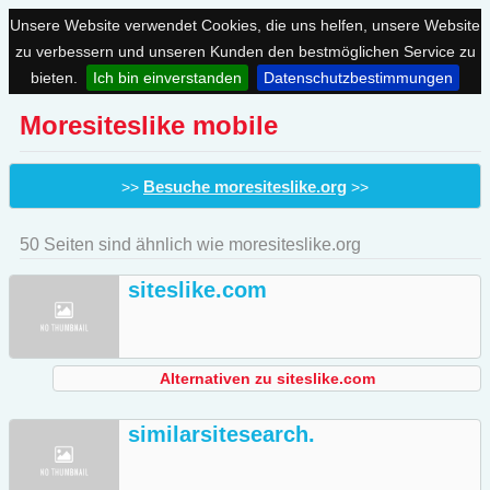
Unsere Website verwendet Cookies, die uns helfen, unsere Website
zu verbessern und unseren Kunden den bestmöglichen Service zu
bieten.
Ich bin einverstanden
Datenschutzbestimmungen
Moresiteslike mobile
Besuche moresiteslike.org
>>
>>
50 Seiten sind ähnlich wie moresiteslike.org
siteslike.com
Alternativen zu siteslike.com
similarsitesearch.