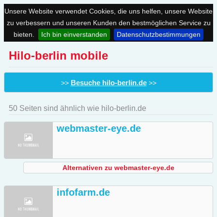
Unsere Website verwendet Cookies, die uns helfen, unsere Website
zu verbessern und unseren Kunden den bestmöglichen Service zu
bieten.
Ich bin einverstanden
Datenschutzbestimmungen
Hilo-berlin mobile
Besuche hilo-berlin.de
>>
>>
50 Seiten sind ähnlich wie hilo-berlin.de
webmaster-eye.de
Alternativen zu webmaster-eye.de
infofarm.de