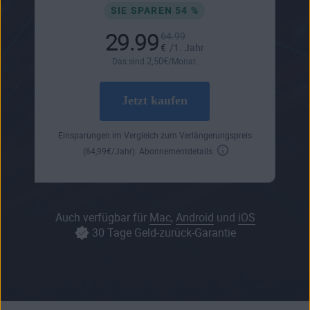
SIE SPAREN 54 %
29.99
64.99
€
/1. Jahr
2
,50
€
Das sind
/Monat.
Jetzt kaufen
Einsparungen im Vergleich zum Verlängerungspreis
(
64
,99
€
/Jahr).
Abonnementdetails
Auch verfügbar für
Mac
,
Android
und
iOS
30 Tage Geld-zurück-Garantie