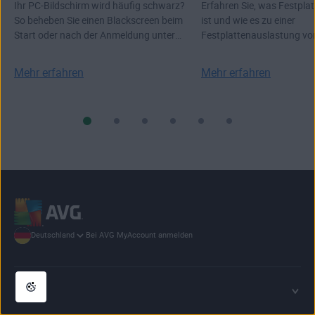
Ihr PC-Bildschirm wird häufig schwarz?
Erfahren Sie, was Festpla
So beheben Sie einen Blackscreen beim
ist und wie es zu einer
Start oder nach der Anmeldung unter
Festplattenauslastung vo
Windows.
Windows 10 und 11 komm
Mehr erfahren
Mehr erfahren
Bei AVG MyAccount anmelden
Deutschland
Info