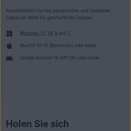
die Leistung Ihres aktuellen Computers zu
Abstürze und Fehler reduzieren und potenzielle
optimieren.
Sicherheitslücken schließen können.
Ausschließlich für den persönlichen und familiären
Gebrauch. Nicht für geschäftliche Zwecke.
AVG TuneUp ist kein kostenloser PC-Cleaner, aber
wir bieten eine siebentägige kostenlose Testversion
für unsere kostenpflichtige App an. Sie müssen
Windows 11
,
10
,
8
und
7
auch im Vorhinein keine Zahlungskarte
MacOS 10.10 (Mavericks) oder höher
hinterlegen. Wenn Sie sieben Tage nach dem
Download nicht überzeugt sind, können Sie die
Google Android 10 (API 29) oder höher
App einfach löschen. So einfach ist das.
Holen Sie sich