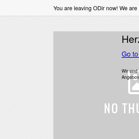
You are leaving ODir now! We ar
Her
Go t
Wir sind
Angebot