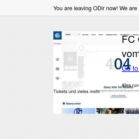
You are leaving ODir now! We are
FC 
vom
Go t
Alles ru
Tickets und vieles mehr.