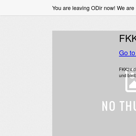
You are leaving ODir now! We are 
FKK
Go t
FKK24.de
und bleib