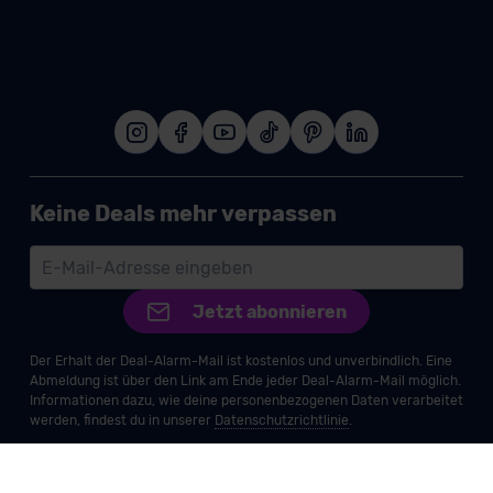
Keine Deals mehr verpassen
Jetzt abonnieren
Der Erhalt der Deal-Alarm-Mail ist kostenlos und unverbindlich. Eine
Abmeldung ist über den Link am Ende jeder Deal-Alarm-Mail möglich.
Informationen dazu, wie deine personenbezogenen Daten verarbeitet
werden, findest du in unserer
Datenschutzrichtlinie
.