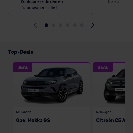
Konfiguriere dir deinen
Bis zu 6.000 
Traumwagen selbst.
Top-Deals
DEAL
DEAL
Neuwagen
Neuwagen
Opel Mokka GS
Citroën C5 Air