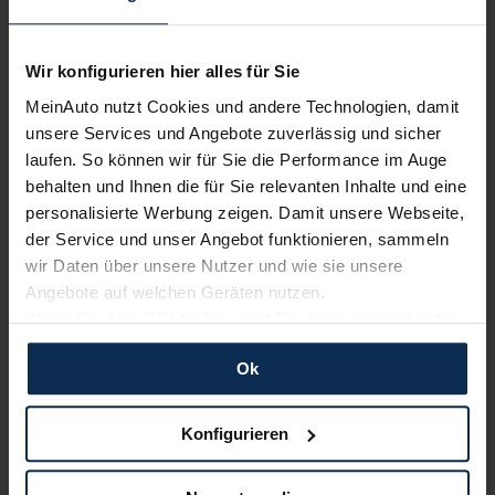
13.200+
Fahrzeugangebote und täglich werden es mehr.
Wir konfigurieren hier alles für Sie
Profitiere von unserer großen Auswahl an Neu- und
Gebrauchtwagen für Leasing, Finanzierung &
MeinAuto nutzt Cookies und andere Technologien, damit
Barkauf.
unsere Services und Angebote zuverlässig und sicher
laufen. So können wir für Sie die Performance im Auge
behalten und Ihnen die für Sie relevanten Inhalte und eine
personalisierte Werbung zeigen. Damit unsere Webseite,
seit 2007
der Service und unser Angebot funktionieren, sammeln
begleiten wir unsere Kunden mit persönlicher
wir Daten über unsere Nutzer und wie sie unsere
Beratung und passgenauen Fahrzeugangeboten.
Angebote auf welchen Geräten nutzen.
Wenn Sie das „OK“ finden, sind Sie damit einverstanden
und erlauben uns Cookies für unseren Service zu
Ok
190.000+
verwenden und diese Daten an Dritte weiterzugeben,
zufriedene Kunden vertrauen bereits auf unsere
etwa an unsere Marketingpartner. Falls Sie dem nicht
Angebote und unseren Service.
zustimmen möchten, beschränken wir uns auf die
Konfigurieren
wesentlichen Cookies. Leider können wir unsere Inhalte
dann nicht auf Sie zuschneiden und Sie somit nicht