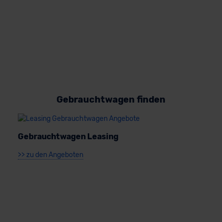
Datenschutzerklärung
|
Impressum
Gebrauchtwagen finden
Gebrauchtwagen Leasing
>> zu den Angeboten
J