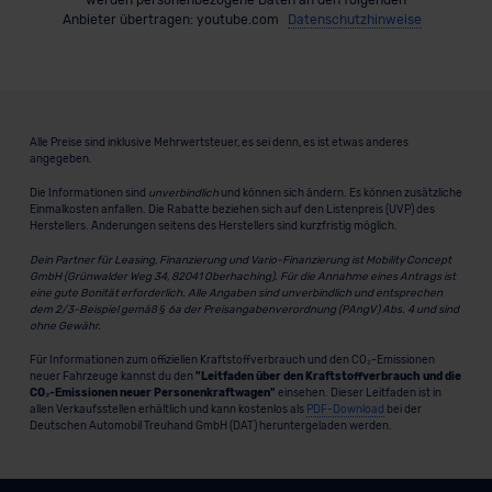
Anbieter übertragen: youtube.com
Datenschutzhinweise
Alle Preise sind inklusive Mehrwertsteuer, es sei denn, es ist etwas anderes
angegeben.
Die Informationen sind
unverbindlich
und können sich ändern. Es können zusätzliche
Einmalkosten anfallen. Die Rabatte beziehen sich auf den Listenpreis (UVP) des
Herstellers. Änderungen seitens des Herstellers sind kurzfristig möglich.
Dein Partner für Leasing, Finanzierung und Vario-Finanzierung ist Mobility Concept
GmbH (Grünwalder Weg 34, 82041 Oberhaching). Für die Annahme eines Antrags ist
eine gute Bonität erforderlich. Alle Angaben sind unverbindlich und entsprechen
dem 2/3-Beispiel gemäß § 6a der Preisangabenverordnung (PAngV) Abs. 4 und sind
ohne Gewähr.
Für Informationen zum offiziellen Kraftstoffverbrauch und den CO₂-Emissionen
neuer Fahrzeuge kannst du den
"Leitfaden über den Kraftstoffverbrauch und die
CO₂-Emissionen neuer Personenkraftwagen"
einsehen. Dieser Leitfaden ist in
allen Verkaufsstellen erhältlich und kann kostenlos als
PDF-Download
bei der
Deutschen Automobil Treuhand GmbH (DAT) heruntergeladen werden.