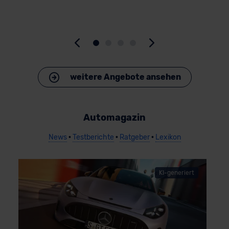
>
weitere Angebote ansehen
Automagazin
News
•
Testberichte
•
Ratgeber
•
Lexikon
B
KI-generiert
E
0
1
R