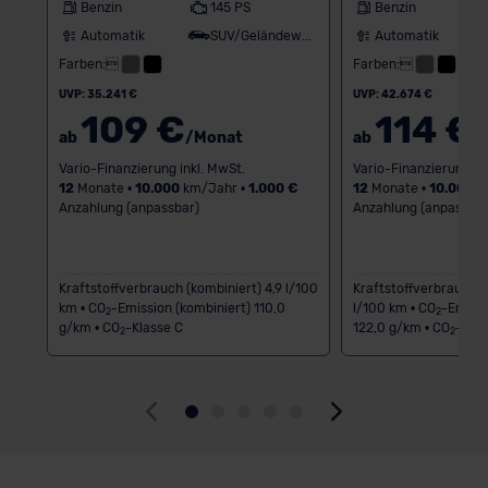
Benzin
145 PS
Benzin
Automatik
SUV/Geländewagen
Automatik
Farben:
Farben:
UVP: 35.241 €
UVP: 42.674 €
109 €
114 €
ab
/Monat
ab
/
Vario-Finanzierung inkl. MwSt.
Vario-Finanzierung in
12
Monate •
10.000
km/Jahr •
1.000 €
12
Monate •
10.000
k
Anzahlung (anpassbar)
Anzahlung (anpassbar
Kraftstoffverbrauch (kombiniert) 4,9 l/100
Kraftstoffverbrauch (
km • CO
-Emission (kombiniert) 110,0
l/100 km • CO
-Emissi
2
2
g/km • CO
-Klasse C
122,0 g/km • CO
-Klas
2
2