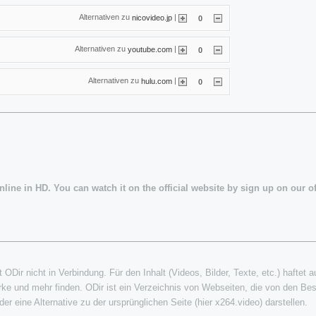
Alternativen zu
|
nicovideo.jp
0
Alternativen zu
|
youtube.com
0
Alternativen zu
|
hulu.com
0
line in HD. You can watch it on the official website by sign up on our of
 ODir nicht in Verbindung. Für den Inhalt (Videos, Bilder, Texte, etc.) haftet 
ke und mehr finden. ODir ist ein Verzeichnis von Webseiten, die von den Be
er eine Alternative zu der ursprünglichen Seite (hier x264.video) darstellen.