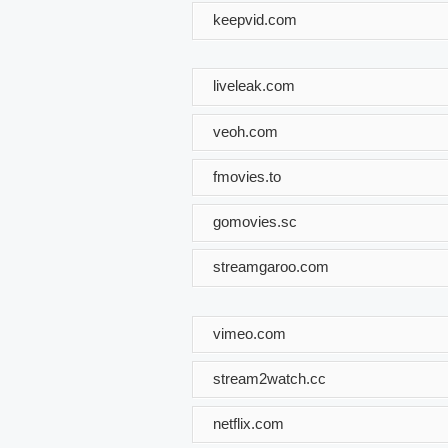
keepvid.com
liveleak.com
veoh.com
fmovies.to
gomovies.sc
streamgaroo.com
vimeo.com
stream2watch.cc
netflix.com