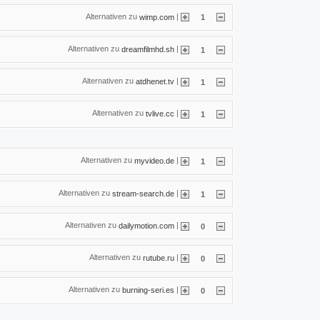
Alternativen zu
|
wimp.com
1
Alternativen zu
|
dreamfilmhd.sh
1
Alternativen zu
|
atdhenet.tv
1
Alternativen zu
|
tvlive.cc
1
Alternativen zu
|
myvideo.de
1
Alternativen zu
|
stream-search.de
1
Alternativen zu
|
dailymotion.com
0
Alternativen zu
|
rutube.ru
0
Alternativen zu
|
burning-seri.es
0