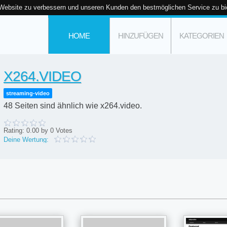
 Website zu verbessern und unseren Kunden den bestmöglichen Service zu bi
HOME
HINZUFÜGEN
KATEGORIEN
X264.VIDEO
streaming-video
48 Seiten sind ähnlich wie x264.video.
Rating:
0.00
by
0
Votes
Deine Wertung: