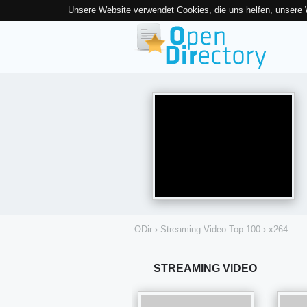
Unsere Website verwendet Cookies, die uns helfen, unsere
ODir
›
Streaming Video Top 100
›
x264
STREAMING VIDEO