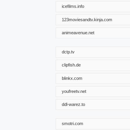
icefilms.info
123moviesandtv.kinja.com
animeavenue.net
dctp.tv
clipfish.de
blinkx.com
youfreetv.net
ddl-warez.to
smotri.com