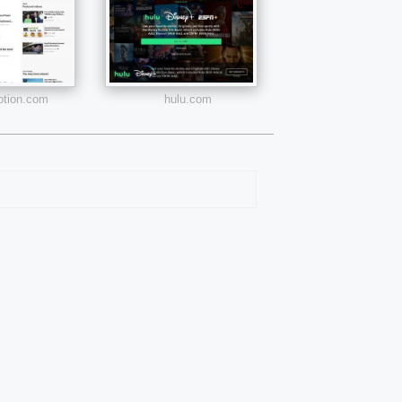
otion.com
hulu.com