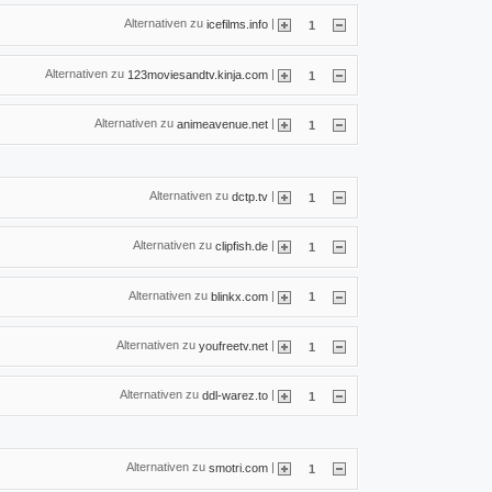
Alternativen zu
|
icefilms.info
1
Alternativen zu
|
123moviesandtv.kinja.com
1
Alternativen zu
|
animeavenue.net
1
Alternativen zu
|
dctp.tv
1
Alternativen zu
|
clipfish.de
1
Alternativen zu
|
blinkx.com
1
Alternativen zu
|
youfreetv.net
1
Alternativen zu
|
ddl-warez.to
1
Alternativen zu
|
smotri.com
1