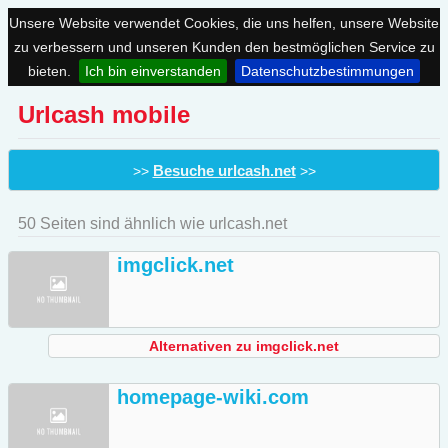
Unsere Website verwendet Cookies, die uns helfen, unsere Website
zu verbessern und unseren Kunden den bestmöglichen Service zu
bieten.
Ich bin einverstanden
Datenschutzbestimmungen
Urlcash mobile
Besuche urlcash.net
>>
>>
50 Seiten sind ähnlich wie urlcash.net
imgclick.net
Alternativen zu imgclick.net
homepage-wiki.com