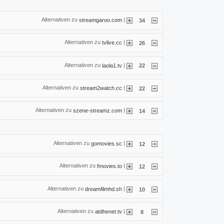
Alternativen zu
|
streamgaroo.com
34
Alternativen zu
|
tvlive.cc
26
Alternativen zu
|
laola1.tv
22
Alternativen zu
|
stream2watch.cc
22
Alternativen zu
|
szene-streamz.com
14
Alternativen zu
|
gomovies.sc
12
Alternativen zu
|
fmovies.to
12
Alternativen zu
|
dreamfilmhd.sh
10
Alternativen zu
|
atdhenet.tv
8