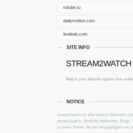
rutube.ru
dailymotion.com
liveleak.com
SITE INFO
STREAM2WATCH -
Watch your favorite sports live onli
NOTICE
stream2watch ist eine externe Webseite und s
stream2watch. Ähnliche Webseiten, Blogs, S
zu jenen Seiten, die der hinzugefügten am äh