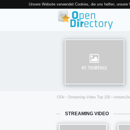
Unsere Website verwendet Cookies, die uns helfen, unsere
ODir
›
Streaming Video Top 100
›
stream2w
STREAMING VIDEO