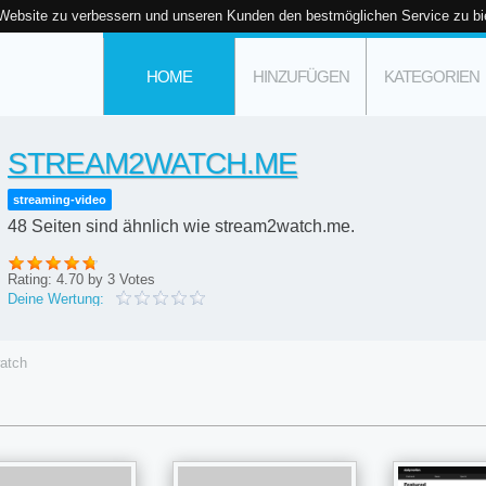
 Website zu verbessern und unseren Kunden den bestmöglichen Service zu bi
HOME
HINZUFÜGEN
KATEGORIEN
STREAM2WATCH.ME
streaming-video
48 Seiten sind ähnlich wie stream2watch.me.
Rating:
4.70
by
3
Votes
Deine Wertung:
atch