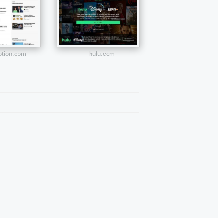
otion.com
hulu.com