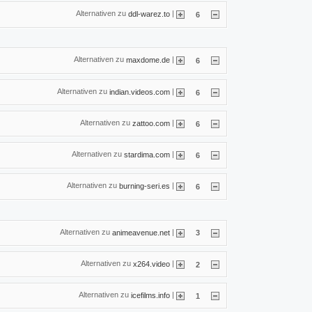
Alternativen zu
|
ddl-warez.to
6
Alternativen zu
|
maxdome.de
6
Alternativen zu
|
indian.videos.com
6
Alternativen zu
|
zattoo.com
6
Alternativen zu
|
stardima.com
6
Alternativen zu
|
burning-seri.es
6
Alternativen zu
|
animeavenue.net
3
Alternativen zu
|
x264.video
2
Alternativen zu
|
icefilms.info
1