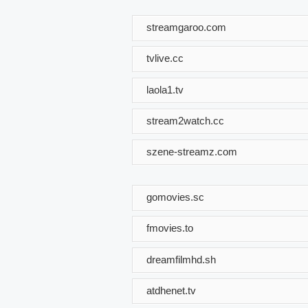
streamgaroo.com
tvlive.cc
laola1.tv
stream2watch.cc
szene-streamz.com
gomovies.sc
fmovies.to
dreamfilmhd.sh
atdhenet.tv