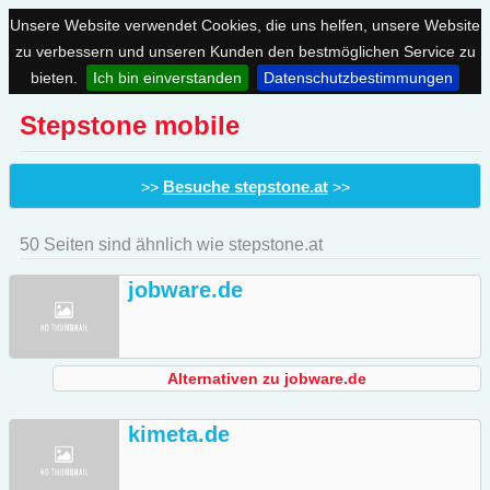
Unsere Website verwendet Cookies, die uns helfen, unsere Website
zu verbessern und unseren Kunden den bestmöglichen Service zu
bieten.
Ich bin einverstanden
Datenschutzbestimmungen
Stepstone mobile
Besuche stepstone.at
>>
>>
50 Seiten sind ähnlich wie stepstone.at
jobware.de
Alternativen zu jobware.de
kimeta.de