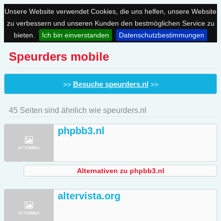
Unsere Website verwendet Cookies, die uns helfen, unsere Website
zu verbessern und unseren Kunden den bestmöglichen Service zu
bieten.
Ich bin einverstanden
Datenschutzbestimmungen
Speurders mobile
Besuche speurders.nl
>>
>>
45 Seiten sind ähnlich wie speurders.nl
phpbb3.nl
Alternativen zu phpbb3.nl
altervista.org