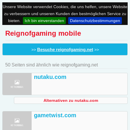
Unsere Website verwendet Cookies, die uns helfen, unsere Website
zu verbessern und unseren Kunden den bestmöglichen Service zu
bieten.
Ich bin einverstanden
Datenschutzbestimmungen
Reignofgaming mobile
Besuche reignofgaming.net
>>
>>
50 Seiten sind ähnlich wie reignofgaming.net
nutaku.com
Alternativen zu nutaku.com
gametwist.com