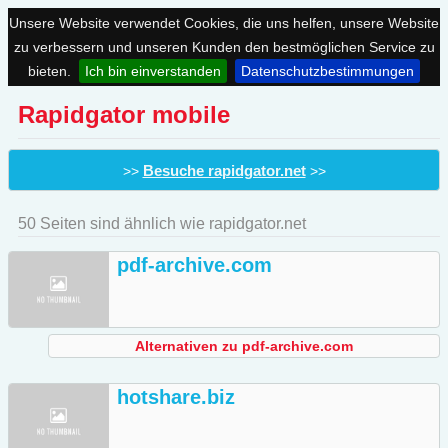
Unsere Website verwendet Cookies, die uns helfen, unsere Website
zu verbessern und unseren Kunden den bestmöglichen Service zu
bieten.
Ich bin einverstanden
Datenschutzbestimmungen
Rapidgator mobile
Besuche rapidgator.net
>>
>>
50 Seiten sind ähnlich wie rapidgator.net
pdf-archive.com
Alternativen zu pdf-archive.com
hotshare.biz