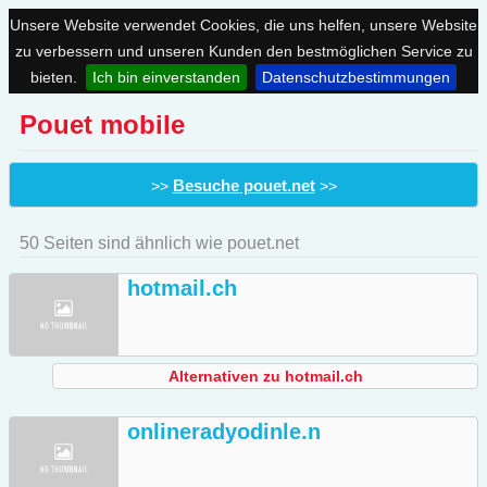
Unsere Website verwendet Cookies, die uns helfen, unsere Website
zu verbessern und unseren Kunden den bestmöglichen Service zu
bieten.
Ich bin einverstanden
Datenschutzbestimmungen
Pouet mobile
Besuche pouet.net
>>
>>
50 Seiten sind ähnlich wie pouet.net
hotmail.ch
Alternativen zu hotmail.ch
onlineradyodinle.n