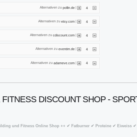
Alternativen zu
|
pollin.de
4
Alternativen zu
|
etsy.com
4
Alternativen zu
|
cdiscount.com
4
Alternativen zu
|
eventim.de
4
Alternativen zu
|
adameve.com
4
 FITNESS DISCOUNT SHOP - SPOR
uilding und Fitness Online Shop ++ ✔ Fatburner ✔ Proteine ✔ Eiweiss ✔