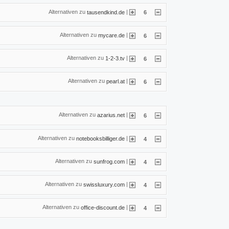
Alternativen zu
|
tausendkind.de
6
Alternativen zu
|
mycare.de
6
Alternativen zu
|
1-2-3.tv
6
Alternativen zu
|
pearl.at
6
Alternativen zu
|
azarius.net
6
Alternativen zu
|
notebooksbilliger.de
4
Alternativen zu
|
sunfrog.com
4
Alternativen zu
|
swissluxury.com
4
Alternativen zu
|
office-discount.de
4