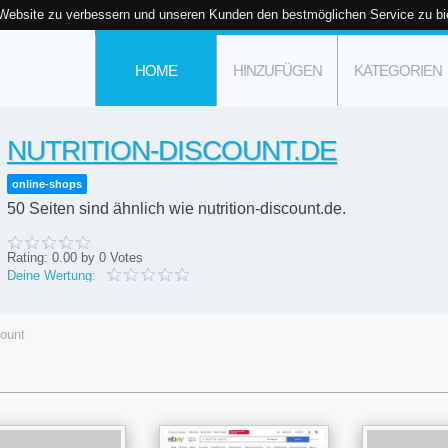
 Website zu verbessern und unseren Kunden den bestmöglichen Service zu bi
HOME
HINZUFÜGEN
KATEGORIEN
NUTRITION-DISCOUNT.DE
online-shops
50 Seiten sind ähnlich wie nutrition-discount.de.
Rating:
0.00
by
0
Votes
Deine Wertung:
count