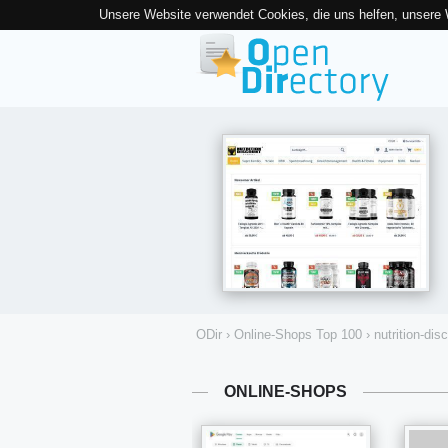
Unsere Website verwendet Cookies, die uns helfen, unsere
ODir
›
Online-Shops Top 100
›
nutrition-dis
ONLINE-SHOPS