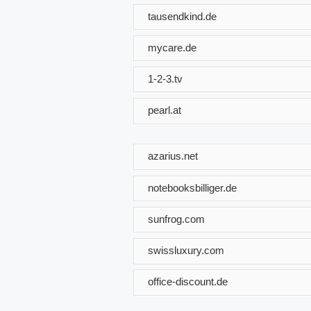
tausendkind.de
mycare.de
1-2-3.tv
pearl.at
azarius.net
notebooksbilliger.de
sunfrog.com
swissluxury.com
office-discount.de