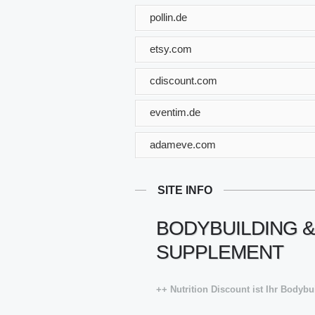
pollin.de
etsy.com
cdiscount.com
eventim.de
adameve.com
SITE INFO
BODYBUILDING &
SUPPLEMENT
++ Nutrition Discount ist Ihr Bodyb