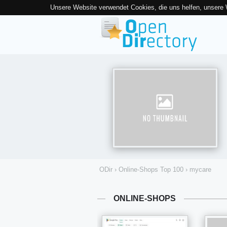
Unsere Website verwendet Cookies, die uns helfen, unsere
ODir
›
Online-Shops Top 100
›
mycare
ONLINE-SHOPS