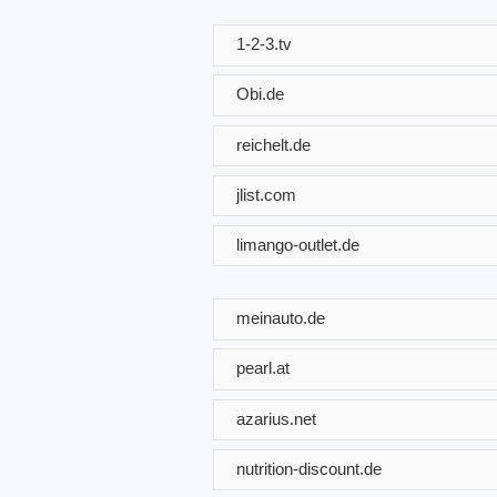
1-2-3.tv
Obi.de
reichelt.de
jlist.com
limango-outlet.de
meinauto.de
pearl.at
azarius.net
nutrition-discount.de