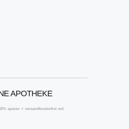
INE APOTHEKE
50% sparen ✓ versandkostenfrei mit