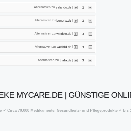
Alternativen zu
|
zalando.de
3
Alternativen zu
|
bonprix.de
3
Alternativen zu
|
windeln.de
3
Alternativen zu
|
weltbild.de
3
Alternativen zu
|
thalia.de
3
KE MYCARE.DE | GÜNSTIGE ONL
 ✓ Circa 70.000 Medikamente, Gesundheits- und Pflegeprodukte ✓ bis 