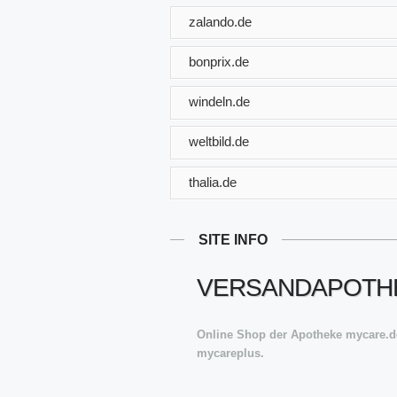
zalando.de
bonprix.de
windeln.de
weltbild.de
thalia.de
SITE INFO
VERSANDAPOTHE
Online Shop der Apotheke mycare.de
mycareplus.