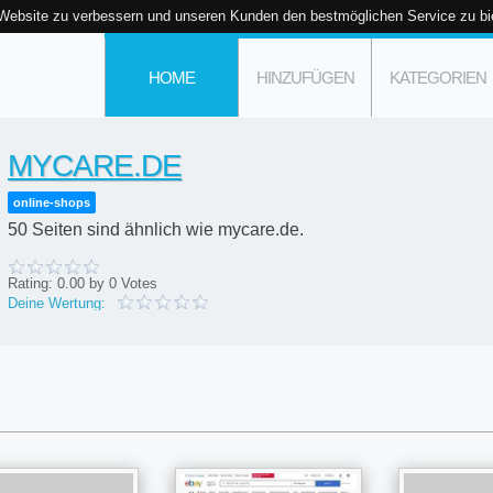
 Website zu verbessern und unseren Kunden den bestmöglichen Service zu bi
HOME
HINZUFÜGEN
KATEGORIEN
MYCARE.DE
online-shops
50 Seiten sind ähnlich wie mycare.de.
Rating:
0.00
by
0
Votes
Deine Wertung: