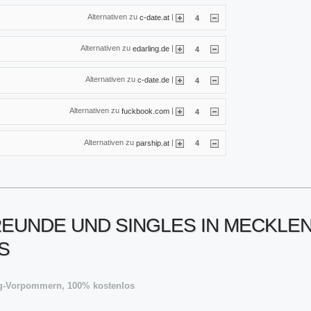
Alternativen zu
|
c-date.at
4
Alternativen zu
|
edarling.de
4
Alternativen zu
|
c-date.de
4
Alternativen zu
|
fuckbook.com
4
Alternativen zu
|
parship.at
4
FREUNDE UND SINGLES IN MECK
S
rg-Vorpommern, 100% kostenlos