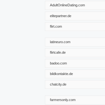
AdultOnlineDating.com
elitepartner.de
flirt.com
latineuro.com
flirtcafe.de
badoo.com
bildkontakte.de
chatcity.de
farmersonly.com