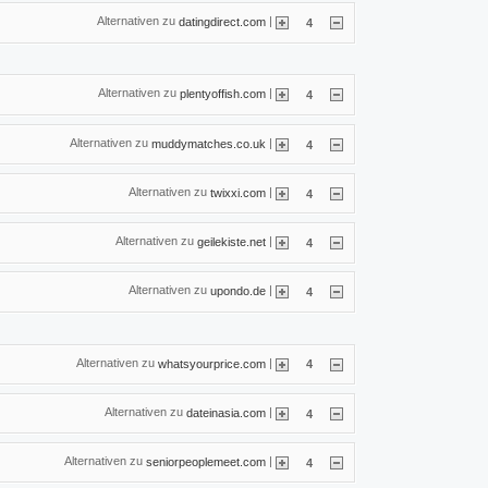
Alternativen zu
|
datingdirect.com
4
Alternativen zu
|
plentyoffish.com
4
Alternativen zu
|
muddymatches.co.uk
4
Alternativen zu
|
twixxi.com
4
Alternativen zu
|
geilekiste.net
4
Alternativen zu
|
upondo.de
4
Alternativen zu
|
whatsyourprice.com
4
Alternativen zu
|
dateinasia.com
4
Alternativen zu
|
seniorpeoplemeet.com
4