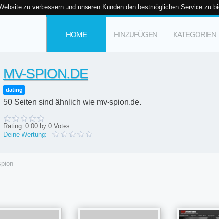
 Website zu verbessern und unseren Kunden den bestmöglichen Service zu bi
HOME
HINZUFÜGEN
KATEGORIEN
MV-SPION.DE
dating
50 Seiten sind ähnlich wie mv-spion.de.
Rating:
0.00
by
0
Votes
Deine Wertung:
spion