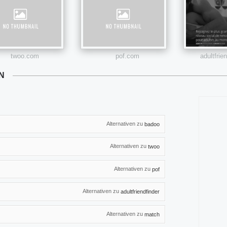
twoo.com
pof.com
adultfrie
N
Alternativen zu
badoo
Alternativen zu
twoo
Alternativen zu
pof
Alternativen zu
adultfriendfinder
Alternativen zu
match