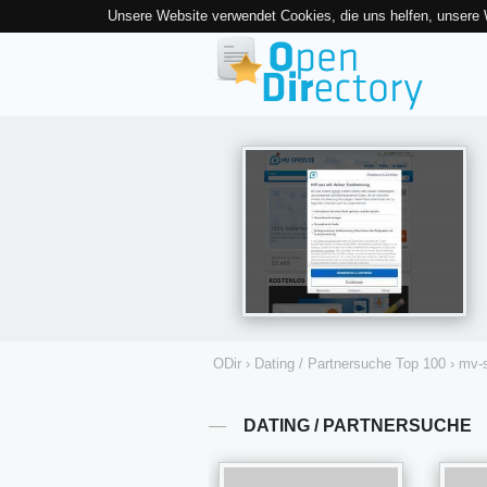
Unsere Website verwendet Cookies, die uns helfen, unsere
ODir
›
Dating / Partnersuche Top 100
›
mv-
DATING / PARTNERSUCHE