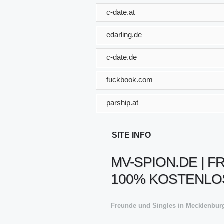
c-date.at
edarling.de
c-date.de
fuckbook.com
parship.at
SITE INFO
MV-SPION.DE | 
100% KOSTENLO
Freunde und Singles in Mecklenbu