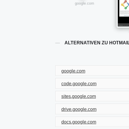
google.com
ALTERNATIVEN ZU HOTMAI
google.com
code.google.com
sites.google.com
drive.google.com
docs.google.com