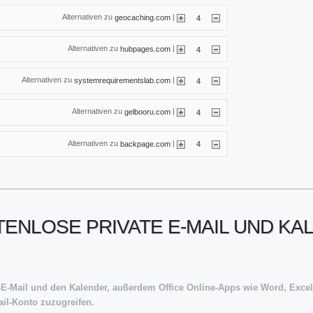
Alternativen zu
|
geocaching.com
4
Alternativen zu
|
hubpages.com
4
Alternativen zu
|
systemrequirementslab.com
4
Alternativen zu
|
gelbooru.com
4
Alternativen zu
|
backpage.com
4
ENLOSE PRIVATE E-MAIL UND KA
k-E-Mail und den Kalender, außerdem Office Online-Apps wie Word, Exce
ail-Konto zuzugreifen.