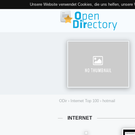
Unsere Website verwendet Cookies, die uns helfen, unsere
ODir
›
Internet Top 100
›
hotmail
INTERNET