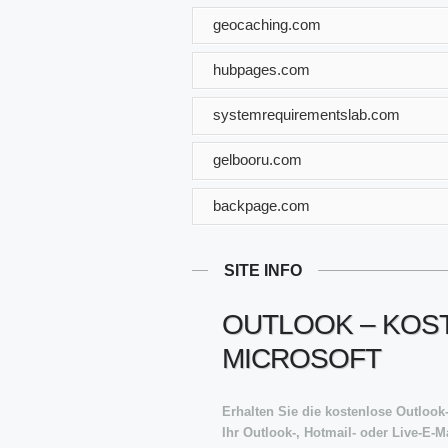
geocaching.com
hubpages.com
systemrequirementslab.com
gelbooru.com
backpage.com
SITE INFO
OUTLOOK – KOST
MICROSOFT
Erhalten Sie die kostenlose Outloo
Ihr Outlook-, Hotmail- oder Live-E-M