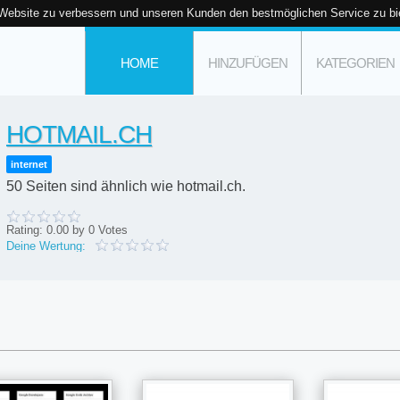
 Website zu verbessern und unseren Kunden den bestmöglichen Service zu bi
HOME
HINZUFÜGEN
KATEGORIEN
HOTMAIL.CH
internet
50 Seiten sind ähnlich wie hotmail.ch.
Rating:
0.00
by
0
Votes
Deine Wertung: