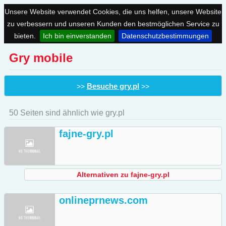
Unsere Website verwendet Cookies, die uns helfen, unsere Website
zu verbessern und unseren Kunden den bestmöglichen Service zu
bieten.
Ich bin einverstanden
Datenschutzbestimmungen
Gry mobile
Besuche gry.pl
>>
>>
50 Seiten sind ähnlich wie gry.pl
fajne-gry.pl
Alternativen zu fajne-gry.pl
onlineprnews.com