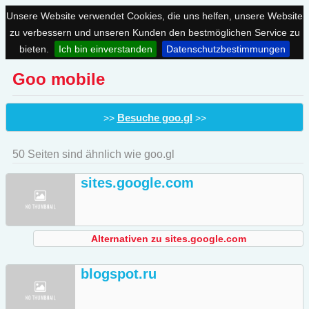
Unsere Website verwendet Cookies, die uns helfen, unsere Website
zu verbessern und unseren Kunden den bestmöglichen Service zu
bieten.
Ich bin einverstanden
Datenschutzbestimmungen
Goo mobile
Besuche goo.gl
>>
>>
50 Seiten sind ähnlich wie goo.gl
sites.google.com
Alternativen zu sites.google.com
blogspot.ru