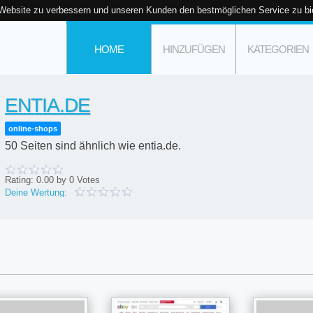
 Website zu verbessern und unseren Kunden den bestmöglichen Service zu bi
HOME
HINZUFÜGEN
KATEGORIEN
ENTIA.DE
online-shops
50 Seiten sind ähnlich wie entia.de.
Rating:
0.00
by
0
Votes
Deine Wertung: