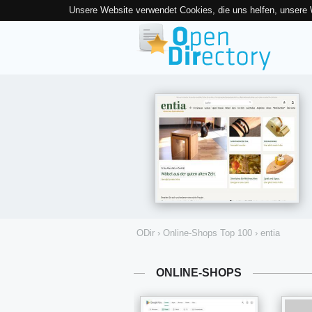
Unsere Website verwendet Cookies, die uns helfen, unsere
ODir
›
Online-Shops Top 100
›
entia
ONLINE-SHOPS