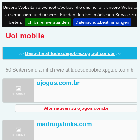
Unsere Website verwendet Cookies, die uns helfen, unsere Website
zu verbessern und unseren Kunden den bestmöglichen Service zu
bieten.
Ich bin einverstanden
Datenschutzbestimmungen
Uol mobile
Besuche atitudesdepobre.xpg.uol.com.br
>>
>>
50 Seiten sind ähnlich wie atitudesdepobre.xpg.uol.com.br
ojogos.com.br
Alternativen zu ojogos.com.br
madrugalinks.com