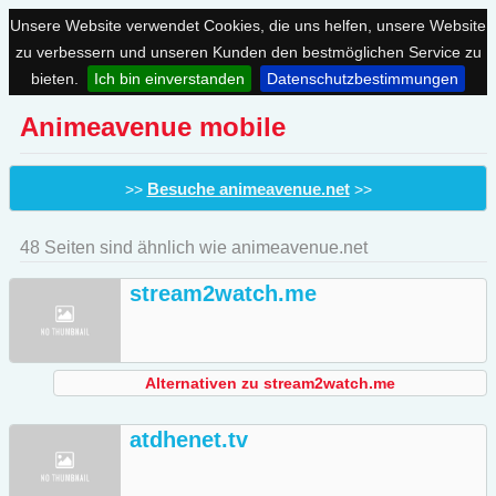
Unsere Website verwendet Cookies, die uns helfen, unsere Website
zu verbessern und unseren Kunden den bestmöglichen Service zu
bieten.
Ich bin einverstanden
Datenschutzbestimmungen
Animeavenue mobile
Besuche animeavenue.net
>>
>>
48 Seiten sind ähnlich wie animeavenue.net
stream2watch.me
Alternativen zu stream2watch.me
atdhenet.tv