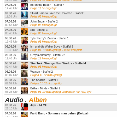
07.08.26
Ex on the Beach - Staffel 7
14:49 Uhr
Folge 11 hinzugefügt
07.08.26
Stuart Fails to Save the Universe - Staffel 1
11:08 Uhr
Folge 03 hinzugefügt
07.08.26
John Sugar - Staffel 2
09:54 Uhr
Folge 08 hinzugefügt
07.08.26
Silo - Staffel 3
03:40 Uhr
Folge 06 hinzugefügt
06.08.26
Tyler Perry's Zatima - Staffel 1
19:46 Uhr
Folge 01 hinzugefügt
06.08.26
Ich und die Walter Boys - Staffel 3
19:45 Uhr
Folge 01-10 hinzugefügt, Staffel komplett
06.08.26
Grey's Anatomy - Staffel 22
11:40 Uhr
Folge 12 hinzugefügt
06.08.26
Star Trek: Strange New Worlds - Staffel 4
09:44 Uhr
Folge 03 hinzugefügt
06.08.26
Watson - Staffel 2
08:07 Uhr
Folgen 11 12 hinzugefügt
06.08.26
The Shards - Staffel 1
07:59 Uhr
Folgen 01 02 hinzugefügt
06.08.26
Brilliant Minds - Staffel 2
03:23 Uhr
Folge 01-10 hinzugefügt, luxususer nur hier, bye
Audio
.
Alben
07.08.26
Juju - 44 ME
21:10 Uhr
07.08.26
Farid Bang - So muss man gehen (Deluxe)
18:10 Uhr