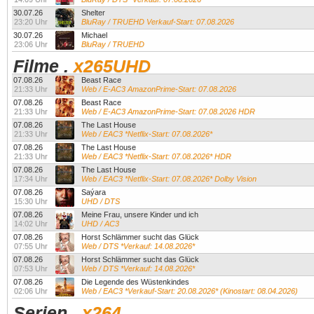
30.07.26
Shelter
23:20 Uhr
BluRay / TRUEHD Verkauf-Start: 07.08.2026
30.07.26
Michael
23:06 Uhr
BluRay / TRUEHD
Filme
.
x265UHD
07.08.26
Beast Race
21:33 Uhr
Web / E-AC3 AmazonPrime-Start: 07.08.2026
07.08.26
Beast Race
21:33 Uhr
Web / E-AC3 AmazonPrime-Start: 07.08.2026 HDR
07.08.26
The Last House
21:33 Uhr
Web / EAC3 *Netflix-Start: 07.08.2026*
07.08.26
The Last House
21:33 Uhr
Web / EAC3 *Netflix-Start: 07.08.2026* HDR
07.08.26
The Last House
17:34 Uhr
Web / EAC3 *Netflix-Start: 07.08.2026* Dolby Vision
07.08.26
Saýara
15:30 Uhr
UHD / DTS
07.08.26
Meine Frau, unsere Kinder und ich
14:02 Uhr
UHD / AC3
07.08.26
Horst Schlämmer sucht das Glück
07:55 Uhr
Web / DTS *Verkauf: 14.08.2026*
07.08.26
Horst Schlämmer sucht das Glück
07:53 Uhr
Web / DTS *Verkauf: 14.08.2026*
07.08.26
Die Legende des Wüstenkindes
02:06 Uhr
Web / EAC3 *Verkauf-Start: 20.08.2026* (Kinostart: 08.04.2026)
Serien
.
x264