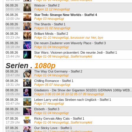
06.08.26
Watson - Staffel 2
10:01 Uhr
Folgen 11 12 hinzugefügt
06.08.26
Star Trek: Strange New Worlds - Staffel 4
10:00 Uhr
Folge 03 hinzugefügt
06.08.26
The Shards - Staffel 1
10:00 Uhr
Folgen 01 02 hinzugefügt
06.08.26
Brilliant Minds - Staffel 2
03:23 Uhr
Folge 01-10 hinzugefügt, luxususer nur hier, bye
05.08.26
Die neuen Zauberer vom Waverly Place - Staffel 3
16:18 Uhr
Folge 01-04 hinzugefügt
05.08.26
Star Wars: Visionen präsentiert: Die neunte Jedi - Staffel 1
15:44 Uhr
Folge 01-08 hinzugefügt, Staffel komplett
Serien
.
1080p
08.08.26
The Way Out Germany - Staffel 2
19:47 Uhr
Folge 01-04 hinzugefügt
08.08.26
Chilling Romance - Staffel 1
19:31 Uhr
Folgen 06 07 hinzugefügt
08.08.26
Gladiators - Die Show der Giganten S01E01 GERMAN 1080p WE
19:05 Uhr
Folgen 3 06 03 04 08 10 02 05 07 09 hinzugefügt
08.08.26
Leben Larry und das Streben nach Unglück - Staffel 1
03:47 Uhr
Folge 07 hinzugefügt
08.08.26
Elsbeth - Staffel 3
02:50 Uhr
Folge 01-04 hinzugefügt
07.08.26
Ricky Gervais Alley Cats - Staffel 1
17:29 Uhr
Folge 01-06 hinzugefügt, Staffel komplett
07.08.26
Our Sticky Love - Staffel 1
17:19 Uhr
Folge 01-12 hinzugefügt, Staffel komplett