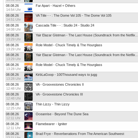
08.08.26
Far Apart - Hazel + Others
14:54 Uhr
08.08.26
VA Title - - : The Dome Vol 105 - The Dome Vol 105
14:51 Uhr
08.08.26
Cascada Title - - : Studio 24 - Studio 24
14:08 Uhr
08.08.26
Yair Elazar Glotman - The Last House (Soundtrack from the 
13:29 Uhr
08.08.26
Role Model - Chuck Timely & The Hourglass
13:29 Uhr
08.08.26
Yair Elazar Glotman - The Last House (Soundtrack from the 
13:29 Uhr
08.08.26
Role Model - Chuck Timely & The Hourglass
13:28 Uhr
08.08.26
KirbLaGoop - 100Thousand ways to jugg
13:28 Uhr
08.08.26
VA - Groovestones Chronicles II
12:48 Uhr
08.08.26
VA - Groovestone Chronicles III
12:48 Uhr
08.08.26
Thin Lizzy - Thin Lizzy
12:25 Uhr
08.08.26
Oceanrise - Beyond The Dune Sea
12:11 Uhr
08.08.26
Flamebearer - Igniter
12:11 Uhr
08.08.26
Brad Frye - Reverberations From The American Southwest
12:11 Uhr