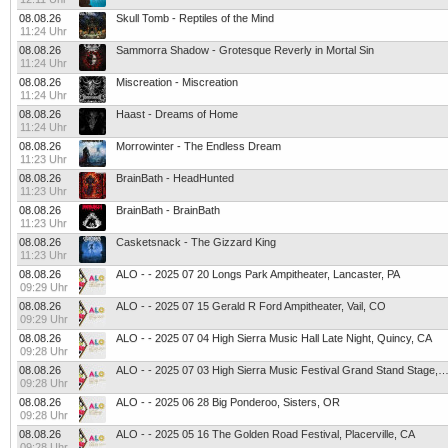
08.08.26
Skull Tomb - Reptiles of the Mind
11:24 Uhr
08.08.26
Sammorra Shadow - Grotesque Reverly in Mortal Sin
11:24 Uhr
08.08.26
Miscreation - Miscreation
11:24 Uhr
08.08.26
Haast - Dreams of Home
11:24 Uhr
08.08.26
Morrowinter - The Endless Dream
11:23 Uhr
08.08.26
BrainBath - HeadHunted
11:23 Uhr
08.08.26
BrainBath - BrainBath
11:23 Uhr
08.08.26
Casketsnack - The Gizzard King
11:23 Uhr
08.08.26
ALO - - 2025 07 20 Longs Park Ampitheater, Lancaster, PA
09:29 Uhr
08.08.26
ALO - - 2025 07 15 Gerald R Ford Ampitheater, Vail, CO
09:29 Uhr
08.08.26
ALO - - 2025 07 04 High Sierra Music Hall Late Night, Quincy, CA
09:28 Uhr
08.08.26
ALO - - 2025 07 03 High Sierra Music Festival Grand Stand Stage, Qui
09:28 Uhr
08.08.26
ALO - - 2025 06 28 Big Ponderoo, Sisters, OR
09:28 Uhr
08.08.26
ALO - - 2025 05 16 The Golden Road Festival, Placerville, CA
09:28 Uhr