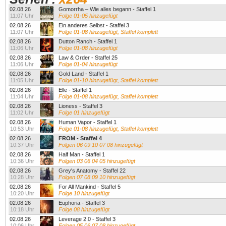
02.08.26
Gomorrha – Wie alles begann - Staffel 1
11:07 Uhr
Folge 01-05 hinzugefügt
02.08.26
Ein anderes Selbst - Staffel 3
11:07 Uhr
Folge 01-08 hinzugefügt, Staffel komplett
02.08.26
Dutton Ranch - Staffel 1
11:06 Uhr
Folge 01-08 hinzugefügt
02.08.26
Law & Order - Staffel 25
11:06 Uhr
Folge 01-04 hinzugefügt
02.08.26
Gold Land - Staffel 1
11:05 Uhr
Folge 01-10 hinzugefügt, Staffel komplett
02.08.26
Elle - Staffel 1
11:04 Uhr
Folge 01-08 hinzugefügt, Staffel komplett
02.08.26
Lioness - Staffel 3
11:02 Uhr
Folge 01 hinzugefügt
02.08.26
Human Vapor - Staffel 1
10:53 Uhr
Folge 01-08 hinzugefügt, Staffel komplett
02.08.26
FROM - Staffel 4
10:37 Uhr
Folgen 06 09 10 07 08 hinzugefügt
02.08.26
Half Man - Staffel 1
10:36 Uhr
Folgen 03 06 04 05 hinzugefügt
02.08.26
Grey's Anatomy - Staffel 22
10:28 Uhr
Folgen 07 08 09 10 hinzugefügt
02.08.26
For All Mankind - Staffel 5
10:20 Uhr
Folge 10 hinzugefügt
02.08.26
Euphoria - Staffel 3
10:18 Uhr
Folge 08 hinzugefügt
02.08.26
Leverage 2.0 - Staffel 3
10:06 Uhr
Folgen 05 06 07 08 hinzugefügt