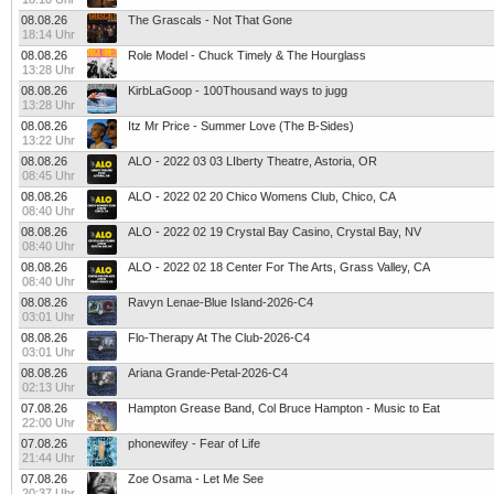
08.08.26
The Grascals - Not That Gone
18:14 Uhr
08.08.26
Role Model - Chuck Timely & The Hourglass
13:28 Uhr
08.08.26
KirbLaGoop - 100Thousand ways to jugg
13:28 Uhr
08.08.26
Itz Mr Price - Summer Love (The B-Sides)
13:22 Uhr
08.08.26
ALO - 2022 03 03 LIberty Theatre, Astoria, OR
08:45 Uhr
08.08.26
ALO - 2022 02 20 Chico Womens Club, Chico, CA
08:40 Uhr
08.08.26
ALO - 2022 02 19 Crystal Bay Casino, Crystal Bay, NV
08:40 Uhr
08.08.26
ALO - 2022 02 18 Center For The Arts, Grass Valley, CA
08:40 Uhr
08.08.26
Ravyn Lenae-Blue Island-2026-C4
03:01 Uhr
08.08.26
Flo-Therapy At The Club-2026-C4
03:01 Uhr
08.08.26
Ariana Grande-Petal-2026-C4
02:13 Uhr
07.08.26
Hampton Grease Band, Col Bruce Hampton - Music to Eat
22:00 Uhr
07.08.26
phonewifey - Fear of Life
21:44 Uhr
07.08.26
Zoe Osama - Let Me See
20:37 Uhr