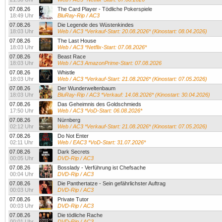
07.08.26
The Card Player - Tödliche Pokerspiele
18:49 Uhr
BluRay-Rip / AC3
07.08.26
Die Legende des Wüstenkindes
18:03 Uhr
Web / AC3 *Verkauf-Start: 20.08.2026* (Kinostart: 08.04.2026)
07.08.26
The Last House
18:03 Uhr
Web / AC3 *Netflix-Start: 07.08.2026*
07.08.26
Beast Race
18:03 Uhr
Web / AC3 AmazonPrime-Start: 07.08.2026
07.08.26
Whistle
18:03 Uhr
Web / AC3 *Verkauf-Start: 21.08.2026* (Kinostart: 07.05.2026)
07.08.26
Der Wunderweltenbaum
18:03 Uhr
BluRay-Rip / AC3 *Verkauf: 14.08.2026* (Kinostart: 30.04.2026)
07.08.26
Das Geheimnis des Goldschmieds
17:50 Uhr
Web / AC3 *VoD-Start: 06.08.2026*
07.08.26
Nürnberg
02:12 Uhr
Web / AC3 *Verkauf-Start: 21.08.2026* (Kinostart: 07.05.2026)
07.08.26
Do Not Enter
02:11 Uhr
Web / EAC3 *VoD-Start: 31.07.2026*
07.08.26
Dark Secrets
00:05 Uhr
DVD-Rip / AC3
07.08.26
Bosslady - Verführung ist Chefsache
00:04 Uhr
DVD-Rip / AC3
07.08.26
Die Panthertatze - Sein gefährlichster Auftrag
00:03 Uhr
DVD-Rip / AC3
07.08.26
Private Tutor
00:03 Uhr
DVD-Rip / AC3
07.08.26
Die tödliche Rache
00:01 Uhr
DVD-Rip / AC3