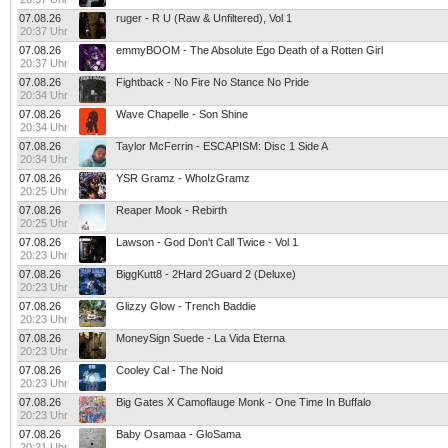
07.08.26
ruger - R U (Raw & Unfiltered), Vol 1
20:37 Uhr
07.08.26
emmyBOOM - The Absolute Ego Death of a Rotten Girl
20:37 Uhr
07.08.26
Fightback - No Fire No Stance No Pride
20:34 Uhr
07.08.26
Wave Chapelle - Son Shine
20:34 Uhr
07.08.26
Taylor McFerrin - ESCAPISM: Disc 1 Side A
20:34 Uhr
07.08.26
YSR Gramz - WhoIzGramz
20:25 Uhr
07.08.26
Reaper Mook - Rebirth
20:25 Uhr
07.08.26
Lawson - God Don't Call Twice - Vol 1
20:23 Uhr
07.08.26
BiggKutt8 - 2Hard 2Guard 2 (Deluxe)
20:23 Uhr
07.08.26
Glizzy Glow - Trench Baddie
20:23 Uhr
07.08.26
MoneySign Suede - La Vida Eterna
20:23 Uhr
07.08.26
Cooley Cal - The Noid
20:23 Uhr
07.08.26
Big Gates X Camoflauge Monk - One Time In Buffalo
20:23 Uhr
07.08.26
Baby Osamaa - GloSama
20:21 Uhr