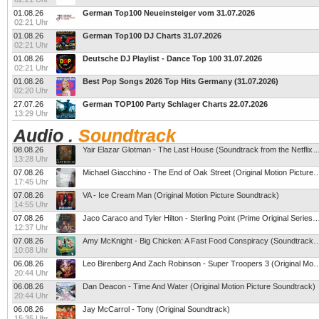
01.08.26
German Top100 Neueinsteiger vom 31.07.2026
02:21 Uhr
01.08.26
German Top100 DJ Charts 31.07.2026
02:21 Uhr
01.08.26
Deutsche DJ Playlist - Dance Top 100 31.07.2026
02:21 Uhr
01.08.26
Best Pop Songs 2026 Top Hits Germany (31.07.2026)
02:20 Uhr
27.07.26
German TOP100 Party Schlager Charts 22.07.2026
13:29 Uhr
Audio
.
Soundtrack
08.08.26
Yair Elazar Glotman - The Last House (Soundtrack from the 
13:28 Uhr
07.08.26
Michael Giacchino - The End of Oak Street (Original Moti
17:45 Uhr
07.08.26
VA - Ice Cream Man (Original Motion Picture Soundtrack)
14:55 Uhr
07.08.26
Jaco Caraco and Tyler Hilton - Sterling Point (Prime Original
12:37 Uhr
07.08.26
Amy McKnight - Big Chicken: A Fast Food Conspira
10:08 Uhr
06.08.26
Leo Birenberg And Zach Robinson - Super Troopers 3 (Original M
20:44 Uhr
06.08.26
Dan Deacon - Time And Water (Original Motion Picture Soundtrack)
20:44 Uhr
06.08.26
Jay McCarrol - Tony (Original Soundtrack)
15:35 Uhr