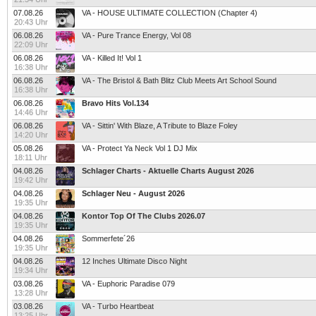
07.08.26
VA - HOUSE ULTIMATE COLLECTION (Chapter 4)
20:43 Uhr
06.08.26
VA - Pure Trance Energy, Vol 08
22:09 Uhr
06.08.26
VA - Killed It! Vol 1
16:38 Uhr
06.08.26
VA - The Bristol & Bath Blitz Club Meets Art School Sound
16:38 Uhr
06.08.26
Bravo Hits Vol.134
14:46 Uhr
06.08.26
VA - Sittin' With Blaze, A Tribute to Blaze Foley
14:20 Uhr
05.08.26
VA - Protect Ya Neck Vol 1 DJ Mix
18:11 Uhr
04.08.26
Schlager Charts - Aktuelle Charts August 2026
19:42 Uhr
04.08.26
Schlager Neu - August 2026
19:35 Uhr
04.08.26
Kontor Top Of The Clubs 2026.07
19:35 Uhr
04.08.26
Sommerfete´26
19:35 Uhr
04.08.26
12 Inches Ultimate Disco Night
19:34 Uhr
03.08.26
VA - Euphoric Paradise 079
13:28 Uhr
03.08.26
VA - Turbo Heartbeat
13:25 Uhr