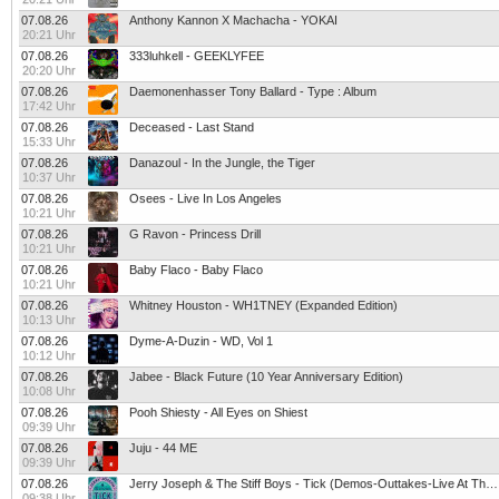
07.08.26
Anthony Kannon X Machacha - YOKAI
20:21 Uhr
07.08.26
333luhkell - GEEKLYFEE
20:20 Uhr
07.08.26
Daemonenhasser Tony Ballard - Type : Album
17:42 Uhr
07.08.26
Deceased - Last Stand
15:33 Uhr
07.08.26
Danazoul - In the Jungle, the Tiger
10:37 Uhr
07.08.26
Osees - Live In Los Angeles
10:21 Uhr
07.08.26
G Ravon - Princess Drill
10:21 Uhr
07.08.26
Baby Flaco - Baby Flaco
10:21 Uhr
07.08.26
Whitney Houston - WH1TNEY (Expanded Edition)
10:13 Uhr
07.08.26
Dyme-A-Duzin - WD, Vol 1
10:12 Uhr
07.08.26
Jabee - Black Future (10 Year Anniversary Edition)
10:08 Uhr
07.08.26
Pooh Shiesty - All Eyes on Shiest
09:39 Uhr
07.08.26
Juju - 44 ME
09:39 Uhr
07.08.26
Jerry Joseph & The Stiff Boys - Tick (Demos-Outtakes-Live At The 40 Watt Club)
09:38 Uhr