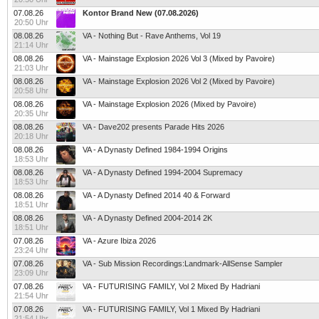
07.08.26
Kontor Brand New (07.08.2026)
20:50 Uhr
08.08.26
VA - Nothing But - Rave Anthems, Vol 19
21:14 Uhr
08.08.26
VA - Mainstage Explosion 2026 Vol 3 (Mixed by Pavoire)
21:03 Uhr
08.08.26
VA - Mainstage Explosion 2026 Vol 2 (Mixed by Pavoire)
20:58 Uhr
08.08.26
VA - Mainstage Explosion 2026 (Mixed by Pavoire)
20:35 Uhr
08.08.26
VA - Dave202 presents Parade Hits 2026
20:18 Uhr
08.08.26
VA - A Dynasty Defined 1984-1994 Origins
18:53 Uhr
08.08.26
VA - A Dynasty Defined 1994-2004 Supremacy
18:53 Uhr
08.08.26
VA - A Dynasty Defined 2014 40 & Forward
18:51 Uhr
08.08.26
VA - A Dynasty Defined 2004-2014 2K
18:51 Uhr
07.08.26
VA - Azure Ibiza 2026
23:24 Uhr
07.08.26
VA - Sub Mission Recordings:Landmark-AllSense Sampler
23:09 Uhr
07.08.26
VA - FUTURISING FAMILY, Vol 2 Mixed By Hadriani
21:54 Uhr
07.08.26
VA - FUTURISING FAMILY, Vol 1 Mixed By Hadriani
21:54 Uhr