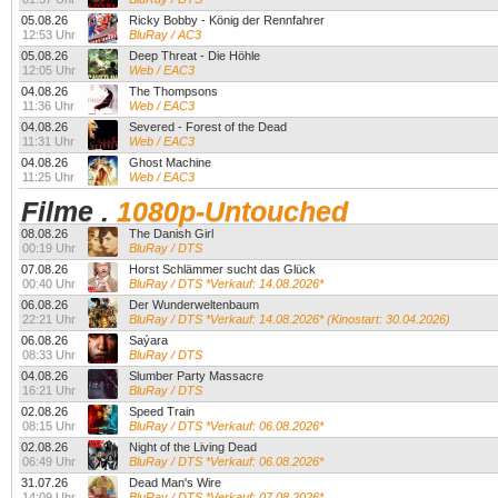
05.08.26
Ricky Bobby - König der Rennfahrer
12:53 Uhr
BluRay / AC3
05.08.26
Deep Threat - Die Höhle
12:05 Uhr
Web / EAC3
04.08.26
The Thompsons
11:36 Uhr
Web / EAC3
04.08.26
Severed - Forest of the Dead
11:31 Uhr
Web / EAC3
04.08.26
Ghost Machine
11:25 Uhr
Web / EAC3
Filme
.
1080p-Untouched
08.08.26
The Danish Girl
00:19 Uhr
BluRay / DTS
07.08.26
Horst Schlämmer sucht das Glück
00:40 Uhr
BluRay / DTS *Verkauf: 14.08.2026*
06.08.26
Der Wunderweltenbaum
22:21 Uhr
BluRay / DTS *Verkauf: 14.08.2026* (Kinostart: 30.04.2026)
06.08.26
Saýara
08:33 Uhr
BluRay / DTS
04.08.26
Slumber Party Massacre
16:21 Uhr
BluRay / DTS
02.08.26
Speed Train
08:15 Uhr
BluRay / DTS *Verkauf: 06.08.2026*
02.08.26
Night of the Living Dead
06:49 Uhr
BluRay / DTS *Verkauf: 06.08.2026*
31.07.26
Dead Man's Wire
14:09 Uhr
BluRay / DTS *Verkauf: 07.08.2026*