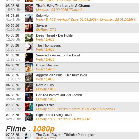
06.08.26
That's Why The Lady Is A Champ
15:50 Uhr
Kinostart: 03.09.2026 !!Repack!!
06.08.26
Solo Mio
01:43 Uhr
Web / E-AC3 *Verkauf-Start: 21.08.2026* (Kinostart: 28.05.2026) Kevin James...
06.08.26
Saýara
01:36 Uhr
BluRay / DTS
05.08.26
Deep Threat - Die Höhle
12:05 Uhr
Web / EAC3
04.08.26
The Thompsons
11:35 Uhr
Web / EAC3
04.08.26
Severed - Forest of the Dead
11:29 Uhr
Web / EAC3
04.08.26
Ghost Machine
11:24 Uhr
Web / EAC3
04.08.26
Aggression Scale - Der Killer in dir
11:20 Uhr
Web / EAC3
04.08.26
Rent-a-Cop
08:04 Uhr
BluRay / AC3
04.08.26
Der Tod kommt auf vier Pfoten
05:44 Uhr
BluRay / AC3
02.08.26
Speed Train
11:58 Uhr
BluRay / DTS *Verkauf-Start: 06.08.2026* ! Repack !
02.08.26
Night of the Living Dead
02:42 Uhr
BluRay / DTS *Verkauf: 06.08.2026*
Filme
.
1080p
07.08.26
The Card Player - Tödliche Pokerspiele
18:50 Uhr
BluRay / DTS