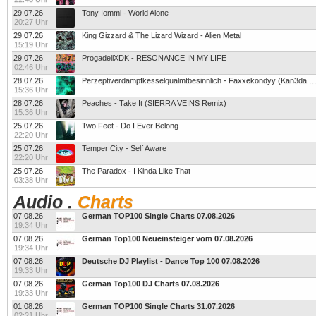
29.07.26
Tony Iommi - World Alone
20:27 Uhr
29.07.26
King Gizzard & The Lizard Wizard - Alien Metal
15:19 Uhr
29.07.26
ProgadeliXDK - RESONANCE IN MY LIFE
02:46 Uhr
28.07.26
Perzeptiverdampfkesselqualmtbesinnlich - Faxxekondyy (Kan3da
15:36 Uhr
28.07.26
Peaches - Take It (SIERRA VEINS Remix)
15:36 Uhr
25.07.26
Two Feet - Do I Ever Belong
22:20 Uhr
25.07.26
Temper City - Self Aware
22:20 Uhr
25.07.26
The Paradox - I Kinda Like That
03:38 Uhr
Audio
.
Charts
07.08.26
German TOP100 Single Charts 07.08.2026
19:34 Uhr
07.08.26
German Top100 Neueinsteiger vom 07.08.2026
19:34 Uhr
07.08.26
Deutsche DJ Playlist - Dance Top 100 07.08.2026
19:33 Uhr
07.08.26
German Top100 DJ Charts 07.08.2026
19:33 Uhr
01.08.26
German TOP100 Single Charts 31.07.2026
02:21 Uhr