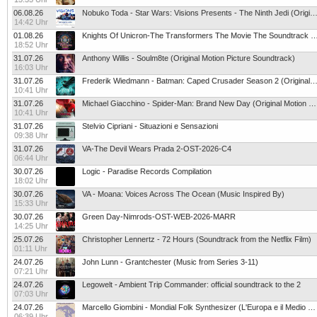
06.08.26
Nobuko Toda - Star Wars: Visions Presents - The Ninth Jedi (Original Sou
14:42 Uhr
01.08.26
Knights Of Unicron-The Transformers The Movie The Soundtrack The Reformatted Editio
18:52 Uhr
31.07.26
Anthony Willis - Soulm8te (Original Motion Picture Soundtrack)
16:03 Uhr
31.07.26
Frederik Wiedmann - Batman: Caped Crusader Season 2 (Original Tel
10:41 Uhr
31.07.26
Michael Giacchino - Spider-Man: Brand New Day (Original Motion Picture S
10:41 Uhr
31.07.26
Stelvio Cipriani - Situazioni e Sensazioni
09:38 Uhr
31.07.26
VA-The Devil Wears Prada 2-OST-2026-C4
06:44 Uhr
30.07.26
Logic - Paradise Records Compilation
18:02 Uhr
30.07.26
VA - Moana: Voices Across The Ocean (Music Inspired By)
15:33 Uhr
30.07.26
Green Day-Nimrods-OST-WEB-2026-MARR
14:25 Uhr
25.07.26
Christopher Lennertz - 72 Hours (Soundtrack from the Netflix Film)
01:11 Uhr
24.07.26
John Lunn - Grantchester (Music from Series 3-11)
07:21 Uhr
24.07.26
Legowelt - Ambient Trip Commander: official soundtrack to the 2
07:03 Uhr
24.07.26
Marcello Giombini - Mondial Folk Synthesizer (L'Europa e il Medio Orient
06:39 Uhr