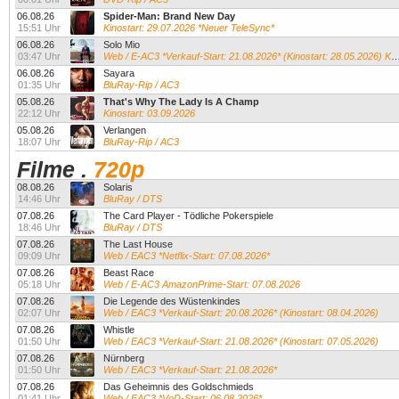
06.08.26
Spider-Man: Brand New Day
15:51 Uhr
Kinostart: 29.07.2026 *Neuer TeleSync*
06.08.26
Solo Mio
03:47 Uhr
Web / E-AC3 *Verkauf-Start: 21.08.2026* (Kinostart: 28.05.2026) Kevin James...
06.08.26
Sayara
01:35 Uhr
BluRay-Rip / AC3
05.08.26
That's Why The Lady Is A Champ
22:12 Uhr
Kinostart: 03.09.2026
05.08.26
Verlangen
18:07 Uhr
BluRay-Rip / AC3
Filme
.
720p
08.08.26
Solaris
14:46 Uhr
BluRay / DTS
07.08.26
The Card Player - Tödliche Pokerspiele
18:46 Uhr
BluRay / DTS
07.08.26
The Last House
09:09 Uhr
Web / EAC3 *Netflix-Start: 07.08.2026*
07.08.26
Beast Race
05:18 Uhr
Web / E-AC3 AmazonPrime-Start: 07.08.2026
07.08.26
Die Legende des Wüstenkindes
02:07 Uhr
Web / EAC3 *Verkauf-Start: 20.08.2026* (Kinostart: 08.04.2026)
07.08.26
Whistle
01:50 Uhr
Web / EAC3 *Verkauf-Start: 21.08.2026* (Kinostart: 07.05.2026)
07.08.26
Nürnberg
01:50 Uhr
Web / EAC3 *Verkauf-Start: 21.08.2026*
07.08.26
Das Geheimnis des Goldschmieds
01:41 Uhr
Web / EAC3 *VoD-Start: 06.08.2026*