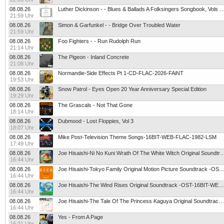
08.08.26
Luther Dickinson - - Blues & Ballads A Folksingers Songboo
21:59 Uhr
08.08.26
Simon & Garfunkel - - Bridge Over Troubled Water
21:59 Uhr
08.08.26
Foo Fighters - - Run Rudolph Run
21:14 Uhr
08.08.26
The Pigeon - Inland Concrete
21:08 Uhr
08.08.26
Normandie-Side Effects Pt 1-CD-FLAC-2026-FAiNT
19:53 Uhr
08.08.26
Snow Patrol - Eyes Open 20 Year Anniversary Special Edition
19:29 Uhr
08.08.26
The Grascals - Not That Gone
18:14 Uhr
08.08.26
Dubmood - Lost Floppies, Vol 3
18:07 Uhr
08.08.26
Mike Post-Television Theme Songs-16BIT-WEB-FLAC-1982-LSM
17:49 Uhr
08.08.26
Joe Hisaishi-Ni No Kuni Wrath Of The White Witch Original Soundtrack -OST-
16:44 Uhr
08.08.26
Joe Hisaishi-Tokyo Family Original Motion Picture Soundtrack -OST-16BIT-WEB-FLAC-2013
16:44 Uhr
08.08.26
Joe Hisaishi-The Wind Rises Original Soundtrack -OST-16BIT-WEB-FLAC-2013-SYMPHONY
16:44 Uhr
08.08.26
Joe Hisaishi-The Tale Of The Princess Kaguya Original Soundtrack -OST-16BIT-WEB-FLAC-2013-SYMPHONY
16:44 Uhr
08.08.26
Yes - From A Page
16:31 Uhr