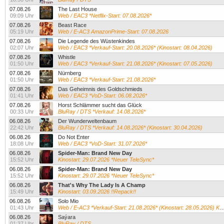
07.08.26
The Last House
09:09 Uhr
Web / EAC3 *Netflix-Start: 07.08.2026*
07.08.26
Beast Race
05:19 Uhr
Web / E-AC3 AmazonPrime-Start: 07.08.2026
07.08.26
Die Legende des Wüstenkindes
02:07 Uhr
Web / EAC3 *Verkauf-Start: 20.08.2026* (Kinostart: 08.04.2026)
07.08.26
Whistle
01:50 Uhr
Web / EAC3 *Verkauf-Start: 21.08.2026* (Kinostart: 07.05.2026)
07.08.26
Nürnberg
01:50 Uhr
Web / EAC3 *Verkauf-Start: 21.08.2026*
07.08.26
Das Geheimnis des Goldschmieds
01:41 Uhr
Web / EAC3 *VoD-Start: 06.08.2026*
07.08.26
Horst Schlämmer sucht das Glück
00:33 Uhr
BluRay / DTS *Verkauf: 14.08.2026*
06.08.26
Der Wunderweltenbaum
22:42 Uhr
BluRay / DTS *Verkauf: 14.08.2026* (Kinostart: 30.04.2026)
06.08.26
Do Not Enter
18:08 Uhr
Web / EAC3 *VoD-Start: 31.07.2026*
06.08.26
Spider-Man: Brand New Day
15:52 Uhr
Kinostart: 29.07.2026 *Neuer TeleSync*
06.08.26
Spider-Man: Brand New Day
15:52 Uhr
Kinostart: 29.07.2026 *Neuer TeleSync*
06.08.26
That's Why The Lady Is A Champ
15:49 Uhr
Kinostart: 03.09.2026 !!Repack!!
06.08.26
Solo Mio
01:43 Uhr
Web / E-AC3 *Verkauf-Start: 21.08.2026* (Kinostart: 28.05.2026) Kevin James...
06.08.26
Saýara
01:37 Uhr
BluRay / DTS