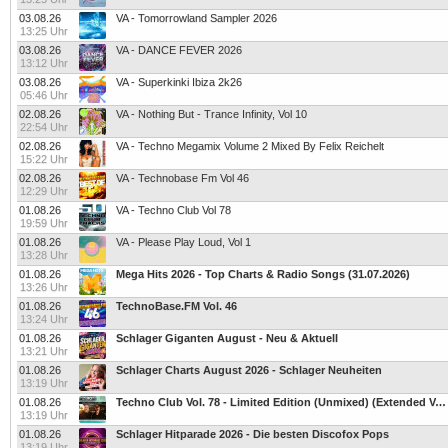
03.08.26
VA - Tomorrowland Sampler 2026
13:25 Uhr
03.08.26
VA - DANCE FEVER 2026
13:12 Uhr
03.08.26
VA - Superkinki Ibiza 2k26
05:46 Uhr
02.08.26
VA - Nothing But - Trance Infinity, Vol 10
22:54 Uhr
02.08.26
VA - Techno Megamix Volume 2 Mixed By Felix Reichelt
15:22 Uhr
02.08.26
VA - Technobase Fm Vol 46
12:29 Uhr
01.08.26
VA - Techno Club Vol 78
19:59 Uhr
01.08.26
VA - Please Play Loud, Vol 1
13:28 Uhr
01.08.26
Mega Hits 2026 - Top Charts & Radio Songs (31.07.2026)
13:26 Uhr
01.08.26
TechnoBase.FM Vol. 46
13:24 Uhr
01.08.26
Schlager Giganten August - Neu & Aktuell
13:21 Uhr
01.08.26
Schlager Charts August 2026 - Schlager Neuheiten
13:19 Uhr
01.08.26
Techno Club Vol. 78 - Limited Edition (Unmixed) (Extended Versions)
13:19 Uhr
01.08.26
Schlager Hitparade 2026 - Die besten Discofox Pops
13:19 Uhr