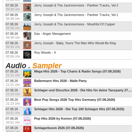
07.08.26
Jerry Joseph & The Jackmormons - Panther Tracks, Vol 2
09:38 Uhr
07.08.26
Jerry Joseph & The Jackmormons - Panther Tracks, Vol 1
09:38 Uhr
07.08.26
Jerry Joseph & The Jackmormons - Mouthful Of Copper
09:38 Uhr
07.08.26
Dax - Anger Management
09:38 Uhr
07.08.26
Jerry Joseph - Baby, Youre The Man Who Would Be King
09:30 Uhr
07.08.26
Roy Woods - X
05:56 Uhr
Audio
.
Sampler
07.08.26
Mega Hits 2026 - Top Charts & Radio Songs (07.08.2026)
21:21 Uhr
07.08.26
Ballermann Hits 2026 - Malle Party
21:21 Uhr
07.08.26
Schlager und Discofox 2026 - Die Hits für deine Tanzparty 27.08.2026
21:16 Uhr
07.08.26
Best Pop Songs 2026 Top Hits Germany (07.08.2026)
21:13 Uhr
07.08.26
Schlager Hits 2026 - Die Top 100 Schlager Hits (07.08.2025)
20:51 Uhr
07.08.26
Pop Hits 2026 by Kontor (07.08.2026)
20:51 Uhr
07.08.26
Schlagerboom 2026 (07.08.2026)
20:50 Uhr