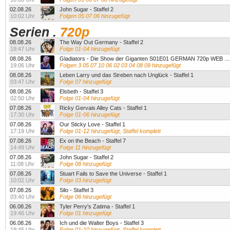
02.08.26
John Sugar - Staffel 2
10:02 Uhr
Folgen 05 07 06 hinzugefügt
Serien
.
720p
08.08.26
The Way Out Germany - Staffel 2
19:47 Uhr
Folge 01-04 hinzugefügt
08.08.26
Gladiators - Die Show der Giganten S01E01 GERMAN 720p WEB H264-MGE - Staffel 1
19:06 Uhr
Folgen 3 05 07 10 06 02 03 04 08 09 hinzugefügt
08.08.26
Leben Larry und das Streben nach Unglück - Staffel 1
03:47 Uhr
Folge 07 hinzugefügt
08.08.26
Elsbeth - Staffel 3
02:50 Uhr
Folge 01-04 hinzugefügt
07.08.26
Ricky Gervais Alley Cats - Staffel 1
17:30 Uhr
Folge 01-06 hinzugefügt
07.08.26
Our Sticky Love - Staffel 1
17:19 Uhr
Folge 01-12 hinzugefügt, Staffel komplett
07.08.26
Ex on the Beach - Staffel 7
14:49 Uhr
Folge 11 hinzugefügt
07.08.26
John Sugar - Staffel 2
11:08 Uhr
Folge 08 hinzugefügt
07.08.26
Stuart Fails to Save the Universe - Staffel 1
10:02 Uhr
Folge 03 hinzugefügt
07.08.26
Silo - Staffel 3
03:40 Uhr
Folge 06 hinzugefügt
06.08.26
Tyler Perry's Zatima - Staffel 1
19:46 Uhr
Folge 01 hinzugefügt
06.08.26
Ich und die Walter Boys - Staffel 3
19:45 Uhr
Folge 01-10 hinzugefügt, Staffel komplett