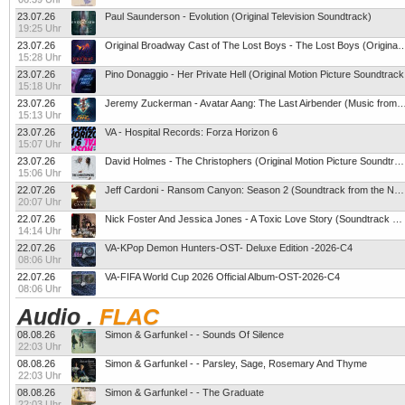
23.07.26
Paul Saunderson - Evolution (Original Television Soundtrack)
19:25 Uhr
23.07.26
Original Broadway Cast of The Lost Boys - The Lost Boys (Original
15:28 Uhr
23.07.26
Pino Donaggio - Her Private Hell (Original Motion Picture Soundtrack
15:18 Uhr
23.07.26
Jeremy Zuckerman - Avatar Aang: The Last Airbender (Music 
15:13 Uhr
23.07.26
VA - Hospital Records: Forza Horizon 6
15:07 Uhr
23.07.26
David Holmes - The Christophers (Original Motion Picture Soundtrack
15:06 Uhr
22.07.26
Jeff Cardoni - Ransom Canyon: Season 2 (Soundtrack from the Netflix Series)
20:07 Uhr
22.07.26
Nick Foster And Jessica Jones - A Toxic Love Story (Soundtrack From The Netflix Docu
14:14 Uhr
22.07.26
VA-KPop Demon Hunters-OST- Deluxe Edition -2026-C4
08:06 Uhr
22.07.26
VA-FIFA World Cup 2026 Official Album-OST-2026-C4
08:06 Uhr
Audio
.
FLAC
08.08.26
Simon & Garfunkel - - Sounds Of Silence
22:03 Uhr
08.08.26
Simon & Garfunkel - - Parsley, Sage, Rosemary And Thyme
22:03 Uhr
08.08.26
Simon & Garfunkel - - The Graduate
22:03 Uhr